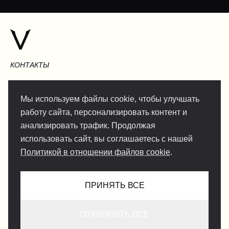
КОНТАКТЫ
Мы используем файлы cookie, чтобы улучшать
работу сайта, персонализировать контент и
INFO@VERSENTLY.COM
анализировать трафик. Продолжая
использовать сайт, вы соглашаетесь с нашей
Политикой в отношении файлов cookie
.
Условия использования
Сотрудничество
Политика конфиденциальности
ПРИНЯТЬ ВСЕ
Служба поддержки
Путешественникам
ОТКЛОНИТЬ ВСЕ
Политика конфиденциальности для гидов
Условия для лайфстайл-гидов