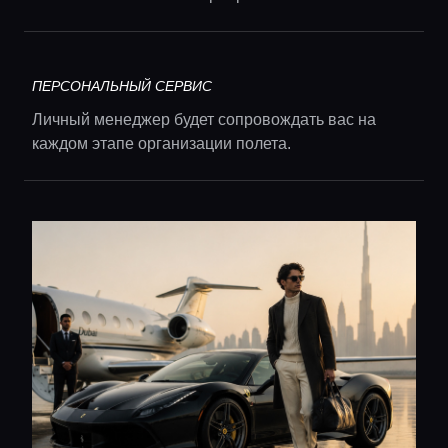
Гиды
Консьерж сервис
ПЕРСОНАЛЬНЫЙ СЕРВИС
Личный менеджер будет сопровождать вас на
Lifestyle журнал
каждом этапе организации полета.