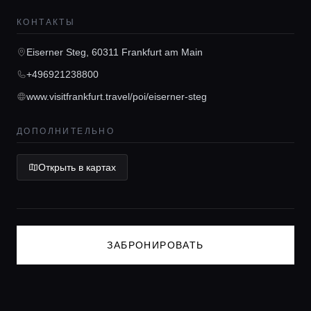
Гиды
КОНТАКТЫ
Консьерж сервис
Eiserner Steg, 60311 Frankfurt am Main
+496921238800
Lifestyle журнал
www.visitfrankfurt.travel/poi/eiserner-steg
ДОПОЛНИТЕЛЬНО
Открыть в картах
ЗАБРОНИРОВАТЬ