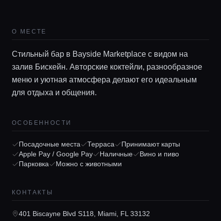
О МЕСТЕ
Стильный бар в Bayside Marketplace с видом на
залив Бискейн. Авторские коктейли, разнообразное
меню и уютная атмосфера делают его идеальным
для отдыха и общения.
Главная
ОСОБЕННОСТИ
Локации
Посадочные места
Терраса
Принимают карты
Apple Pay / Google Pay
Наличные
Вино и пиво
Парковка
Можно с животными
Гиды
КОНТАКТЫ
Консьерж сервис
401 Biscayne Blvd S118, Miami, FL 33132