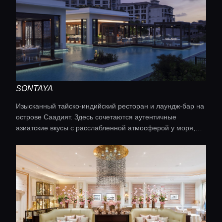
SONTAYA
Изысканный тайско-индийский ресторан и лаундж-бар на
острове Саадият. Здесь сочетаются аутентичные
Главная
азиатские вкусы с расслабленной атмосферой у моря,
идеальной для вечерних коктейлей и ужина.
Локации
Гиды