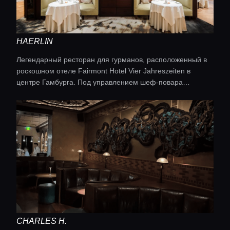
Консьерж сервис
Lifestyle журнал
HAERLIN
Легендарный ресторан для гурманов, расположенный в
роскошном отеле Fairmont Hotel Vier Jahreszeiten в
центре Гамбурга. Под управлением шеф-повара
Кристофа Рюффера он отмечен тремя звездами Мишлен
и предлагает высокую французскую и международную
кухню с сезонными мотивами.
CHARLES H.