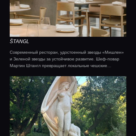
ŠTANGL
Современный ресторан, удостоенный звезды «Мишлен»
и Зеленой звезды за устойчивое развитие. Шеф-повар
Мартин Штангл превращает локальные чешские
продукты — включая выращенные на собственной
гидропонной ферме — в изящные дегустационные сеты
из трех или пяти блюд. Открытая кухня, просторный лофт
и акцент на ферментации создают атмосферу
расслабленного фин-дайнинга, где каждое блюдо
рассказывает историю о природе и сезоне.