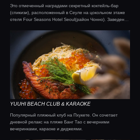
Это отмеченный наградами секретный коктейль-бар
(спикизи), расположенный в Сеуле на цокольном этаже
отеля Four Seasons Hotel Seoul(район Чонно). Заведение
названо в честь легендарного американского писателя и
знатока коктейлей Чарльза Г. Бейкера-младшего.
YUUHI BEACH CLUB & KARAOKE
Популярный пляжный клуб на Пхукете. Он сочетает
дневной релакс на пляже Банг Тао с вечерними
вечеринками, караоке и диджеями.