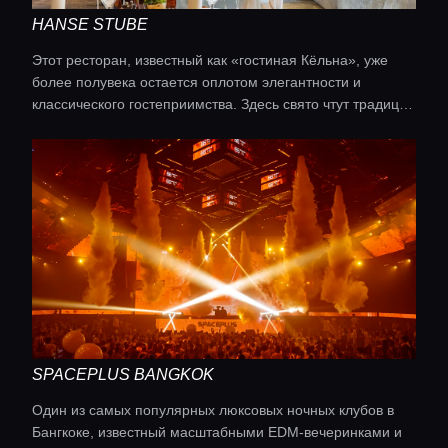
HANSE STUBE
Этот ресторан, известный как «гостиная Кёльна», уже
более полувека остается оплотом элегантности и
классического гостеприимства. Здесь свято чтут традиции
французской кухни, дополняя их лучшими сезонными
продуктами из региона Северный Рейн-Вестфалия.
Одной из главных особенностей является подача блюд
«на серебре».Обширная винная карта включает в себя
как великие шато Франции, так и лучшие немецкие
рислинги от частных виноделен.
SPACEPLUS BANGKOK
Один из самых популярных люксовых ночных клубов в
Бангкоке, известный масштабными EDM-вечеринками и