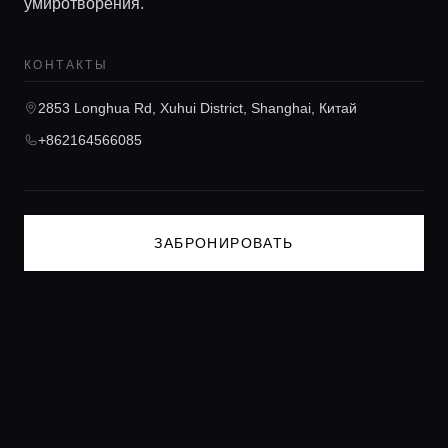
умиротворения.
Консьерж сервис
КОНТАКТЫ
Lifestyle журнал
2853 Longhua Rd, Xuhui District, Shanghai, Китай
+862164566085
ЗАБРОНИРОВАТЬ