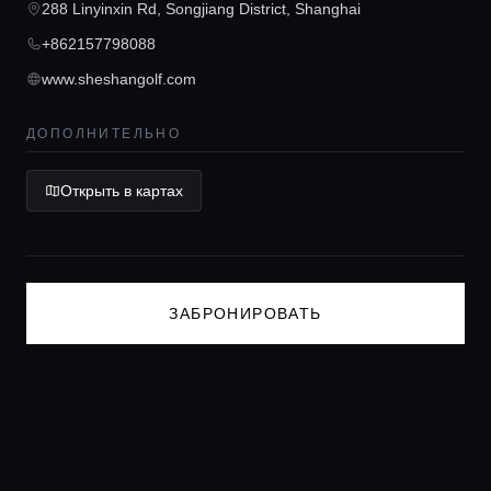
288 Linyinxin Rd, Songjiang District, Shanghai
Консьерж сервис
+862157798088
www.sheshangolf.com
Lifestyle журнал
ДОПОЛНИТЕЛЬНО
Открыть в картах
ЗАБРОНИРОВАТЬ