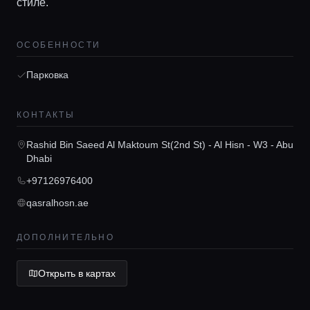
стиле.
ОСОБЕННОСТИ
Парковка
Главная
КОНТАКТЫ
Локации
Rashid Bin Saeed Al Maktoum St(2nd St) - Al Hisn - W3 - Abu
Dhabi
+97126976400
Гиды
qasralhosn.ae
Консьерж сервис
ДОПОЛНИТЕЛЬНО
Открыть в картах
Lifestyle журнал