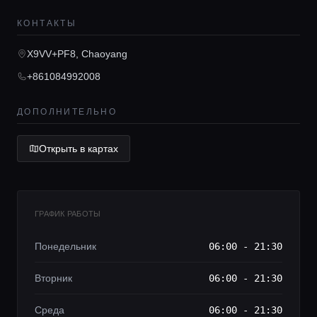
КОНТАКТЫ
Главная
X9VV+PF8, Chaoyang
+861084992008
Локации
ДОПОЛНИТЕЛЬНО
Гиды
Открыть в картах
Консьерж сервис
ГРАФИК РАБОТЫ
Lifestyle журнал
Понедельник
06:00 - 21:30
Вторник
06:00 - 21:30
Среда
06:00 - 21:30