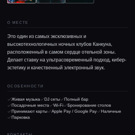
О МЕСТЕ
Это один из самых эксклюзивных и
высокотехнологичных ночных клубов Канкуна,
расположенный в самом сердце отельной зоны.
Главная
Делает ставку на ультрасовременный подход, кибер-
эстетику и качественный электронный звук.
Локации
ОСОБЕННОСТИ
Гиды
Живая музыка
DJ сеты
Полный бар
Посадочные места
Wi-Fi
Бронирование столов
Принимают карты
Apple Pay / Google Pay
Наличные
Консьерж сервис
Парковка
КОНТАКТЫ