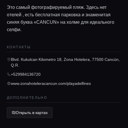
Локации
Это самый фотографируемый пляж. Здесь нет
отелей , есть бесплатная парковка и знаменитая
синяя буква «CANCUN» на холме для идеального
Гиды
селфи.
Консьерж сервис
КОНТАКТЫ
Blvd. Kukulcan Kilometro 18, Zona Hotelera, 77500 Cancún,
Lifestyle журнал
Q.R.
+529984136720
www.zonahoteleracancun.com/playadelfines
ДОПОЛНИТЕЛЬНО
Открыть в картах