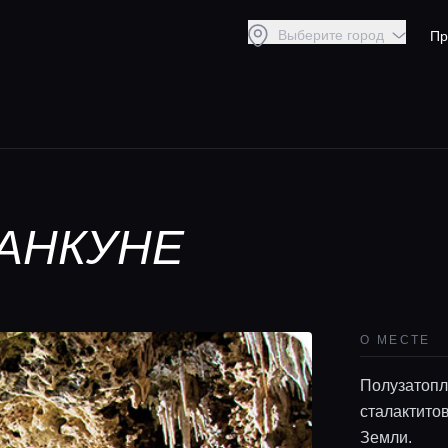
Выберите город
Пр
КАНКУНЕ
О МЕСТЕ
Полузатопл
сталактито
Земли.