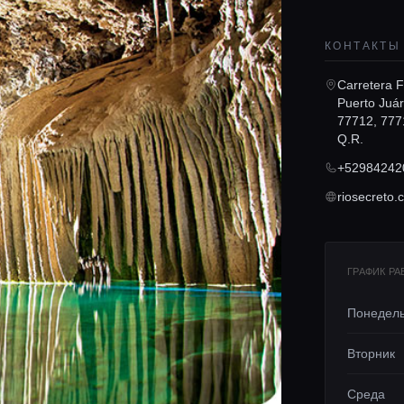
КОНТАКТЫ
Carretera F
Puerto Juár
77712, 777
Q.R.
+52984242
riosecreto.
ГРАФИК Р
Понедел
Вторник
Среда