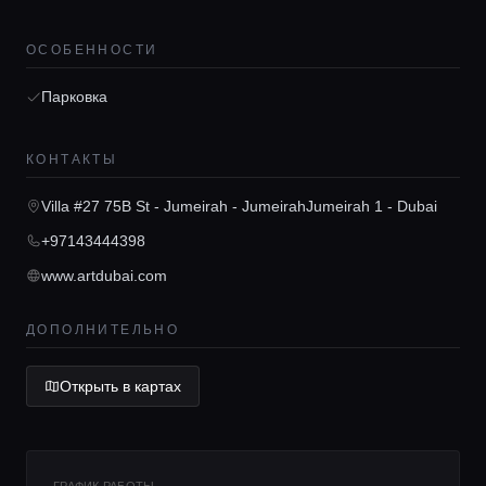
ОСОБЕННОСТИ
Парковка
Главная
КОНТАКТЫ
Локации
Villa #27 75B St - Jumeirah - JumeirahJumeirah 1 - Dubai
+97143444398
Гиды
www.artdubai.com
Консьерж сервис
ДОПОЛНИТЕЛЬНО
Открыть в картах
Lifestyle журнал