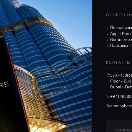
ОСОБЕНН
Посадочны
Apple Pay 
Веганские
Парковка
КОНТАКТЫ
57XF+J8R Bu
Floor - Bur
Dubai - Dub
+97148883
atmosphere
ГРАФИК Р