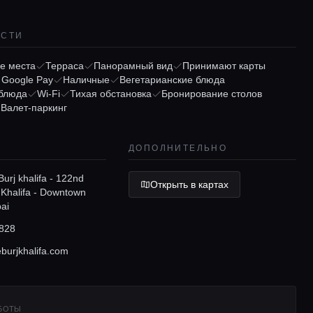
ОСТИ
е места
Терраса
Панорамный вид
Принимают карты
/ Google Pay
Наличные
Вегетарианские блюда
 блюда
Wi-Fi
Тихая обстановка
Бронирование столов
Валет-паркинг
ДОПОЛНИТЕЛЬНО
rj khalifa - 122nd
Открыть в картах
j Khalifa - Downtown
ai
828
burjkhalifa.com
АБОТЫ