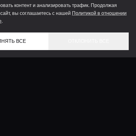
овать контент и анализировать трафик. Продолжая
 сайт, вы соглашаетесь с нашей
Политикой в отношении
e
.
ИНЯТЬ ВСЕ
ОТКЛОНИТЬ ВСЕ
ГЛАВНАЯ
ЛОКАЦИИ
КОНСЬЕРЖ СЕРВИС
ГИДЫ
LIFESTYLE ЖУРНАЛ