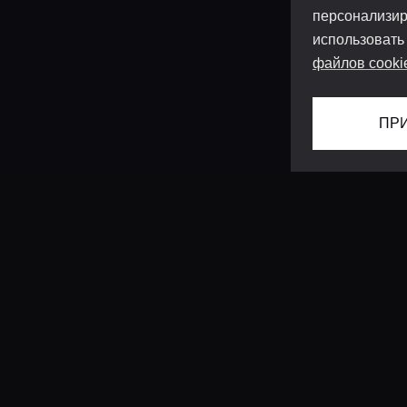
персонализир
использовать
файлов cooki
ПР