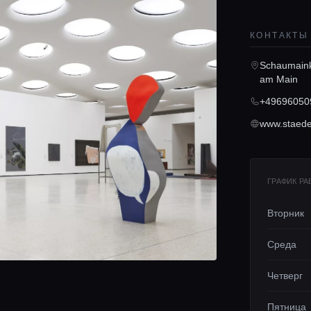
КОНТАКТЫ
Schaumaink
am Main
+49696050
www.staed
ГРАФИК Р
Вторник
Среда
Четверг
Пятница