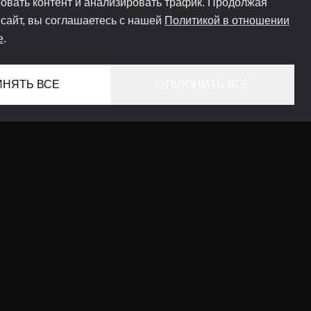
овать контент и анализировать трафик. Продолжая
 сайт, вы соглашаетесь с нашей
Политикой в отношении
e
.
ИНЯТЬ ВСЕ
ОТКЛОНИТЬ ВСЕ
ГЛАВНАЯ
ЛОКАЦИИ
КОНСЬЕРЖ СЕРВИС
ГИДЫ
LIFESTYLE ЖУРНАЛ