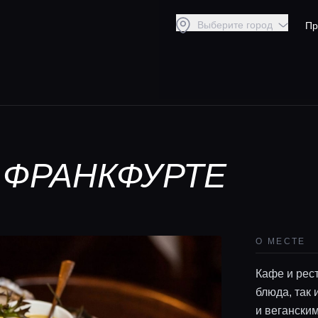
Выберите город
Пр
В ФРАНКФУРТЕ
О МЕСТЕ
Кафе и рес
блюда, так
и вегански