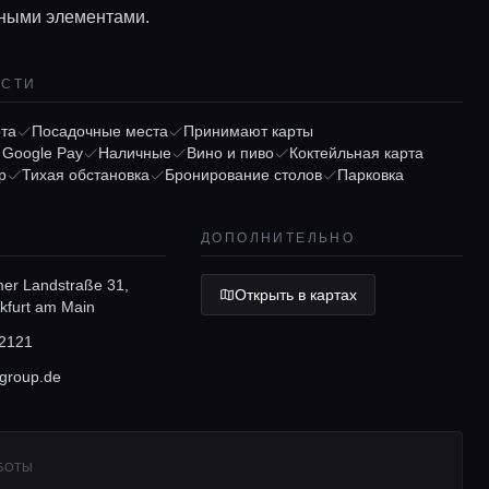
тными элементами.
ОСТИ
рта
Посадочные места
Принимают карты
/ Google Pay
Наличные
Вино и пиво
Коктейльная карта
р
Тихая обстановка
Бронирование столов
Парковка
ДОПОЛНИТЕЛЬНО
er Landstraße 31,
Открыть в картах
kfurt am Main
2121
group.de
АБОТЫ