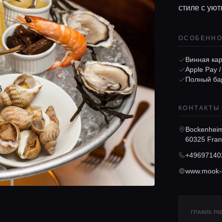
стиле с ую
ОСОБЕНН
Винная ка
Apple Pay 
Полный ба
КОНТАКТЫ
Bockenheim
60325 Fran
+49697140
www.mook-
ГРАФИК Р