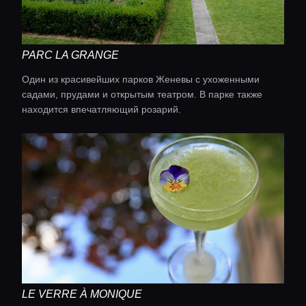
Консьерж сервис
Lifestyle журнал
PARC LA GRANGE
Один из красивейших парков Женевы с ухоженными
садами, прудами и открытым театром. В парке также
находится впечатляющий розарий.
LE VERRE À MONIQUE