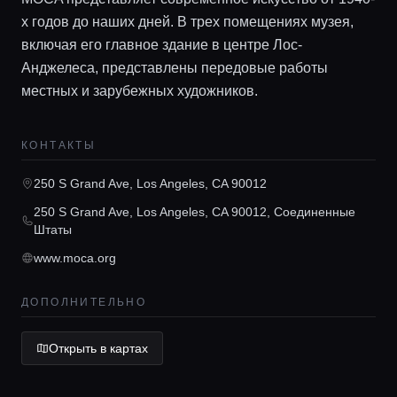
х годов до наших дней. В трех помещениях музея,
включая его главное здание в центре Лос-
Анджелеса, представлены передовые работы
местных и зарубежных художников.
Главная
КОНТАКТЫ
Локации
250 S Grand Ave, Los Angeles, CA 90012
250 S Grand Ave, Los Angeles, CA 90012, Соединенные
Гиды
Штаты
www.moca.org
Консьерж сервис
ДОПОЛНИТЕЛЬНО
Lifestyle журнал
Открыть в картах