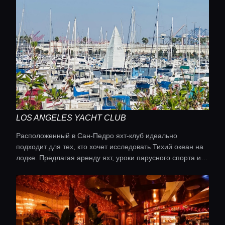
высокую кухню, и все это на фоне пышной зелени и
живой фортепианной музыки. Кухня: Американская
LOS ANGELES YACHT CLUB
Расположенный в Сан-Педро яхт-клуб идеально
подходит для тех, кто хочет исследовать Тихий океан на
лодке. Предлагая аренду яхт, уроки парусного спорта и
роскошные удобства, он обеспечивает первоклассный
морской отдых для членов клуба и посетителей.