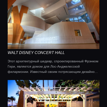
WALT DISNEY CONCERT HALL
Этот архитектурный шедевр, спроектированный Фрэнком
Гери, является домом для Лос-Анджелесской
филармонии. Известный своим потрясающим дизайном
и исключительной акустикой, концертный зал принимает
симфонии, оперы и музыкальные спектакли мирового
уровня.