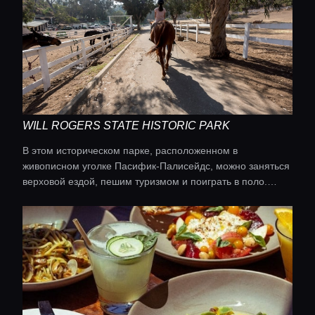
WILL ROGERS STATE HISTORIC PARK
В этом историческом парке, расположенном в
живописном уголке Пасифик-Палисейдс, можно заняться
Главная
верховой ездой, пешим туризмом и поиграть в поло.
Когда-то здесь жил актер Уилл Роджерс, поэтому парк
представляет собой прекрасное сочетание активного
Локации
отдыха и истории Голливуда.
Гиды