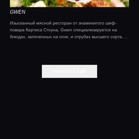
GWEN
Изысканный мясной ресторан от знаменитого шеф-
повара Кертиса Стоуна, Gwen специализируется на
блюдах, запеченных на огне, и отрубах высшего сорта.
Гламурный интерьер и мясная мастерская мирового
класса делают этот ресторан одним из самых
популярных в Лос-Анджелесе. Кухня: Стейк-хаус,
европейская
ПОКАЗАТЬ ЕЩЕ