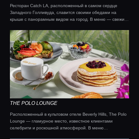
Ресторан Catch LA, расположенный в самом сердце
Западного Голливуда, славится своими обедами на
крыше с панорамным видом на город. В меню — свежие
морепродукты, включая суши-роллы, рыбу на гриле и
креативные коктейли. Кухня: Морепродукты
THE POLO LOUNGE
Расположенный в культовом отеле Beverly Hills, The Polo
Lounge — гламурное место, известное клиентами
селебрити и роскошной атмосферой. В меню
представлена американская классика с акцентом на