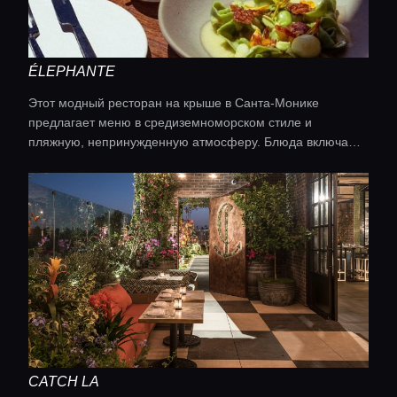
Консьерж сервис
Lifestyle журнал
ÉLEPHANTE
Этот модный ресторан на крыше в Санта-Монике
предлагает меню в средиземноморском стиле и
пляжную, непринужденную атмосферу. Блюда включают
пиццу, приготовленную в дровяной печи, пасту и
морепродукты, а также потрясающий вид на океан и
шикарный декор. Кухня: Средиземноморская
CATCH LA