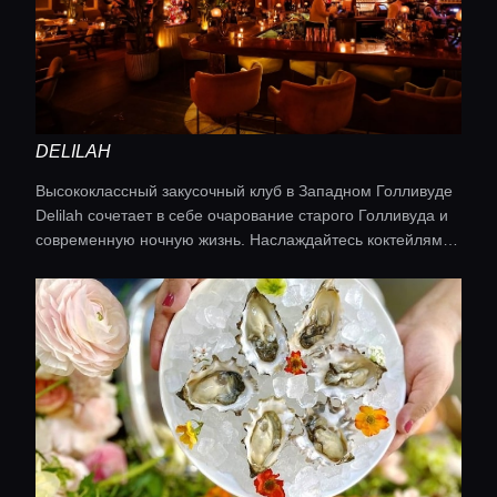
DELILAH
Высококлассный закусочный клуб в Западном Голливуде
Delilah сочетает в себе очарование старого Голливуда и
современную ночную жизнь. Наслаждайтесь коктейлями
и живой музыкой в изысканной обстановке, где диджеи и
танцы сменяют друг друга по мере наступления ночи.