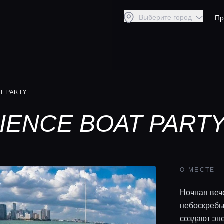
Выберите город
Пр
AT PARTY
RIENCE BOAT PART
О МЕСТЕ
Ночная веч
небоскребы
создают эн