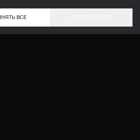
ИНЯТЬ ВСЕ
ОТКЛОНИТЬ ВСЕ
ГЛАВНАЯ
ЛОКАЦИИ
КОНСЬЕРЖ СЕРВИС
ГИДЫ
LIFESTYLE ЖУРНАЛ