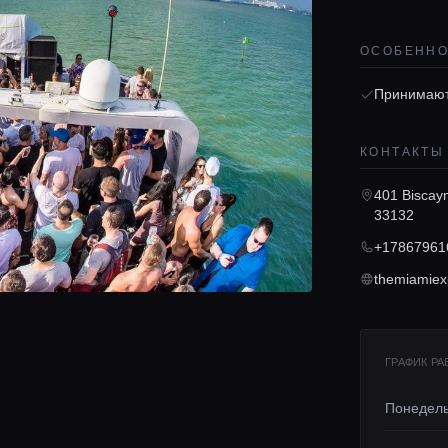
ОСОБЕНН
Принимают
КОНТАКТЫ
401 Biscayn
33132
+17867961
themiamiex
ГРАФИК Р
Понедел