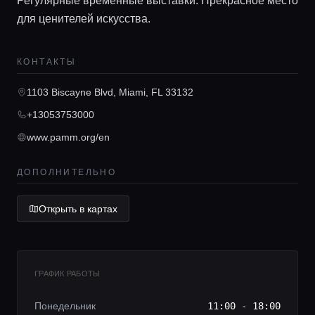
Регулярные временные выставки. Прекрасное место
для ценителей искусства.
Главная
КОНТАКТЫ
Локации
1103 Biscayne Blvd, Miami, FL 33132
+13053753000
Гиды
www.pamm.org/en
Консьерж сервис
ДОПОЛНИТЕЛЬНО
Открыть в картах
Lifestyle журнал
ГРАФИК РАБОТЫ
Понедельник
11:00 - 18:00