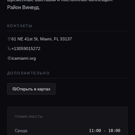
Район Винвуд.
Главная
КОНТАКТЫ
Локации
61 NE 41st St, Miami, FL 33137
+13059015272
Гиды
icamiami.org
Консьерж сервис
ДОПОЛНИТЕЛЬНО
Открыть в картах
Lifestyle журнал
ГРАФИК РАБОТЫ
Среда
11:00 - 18:00