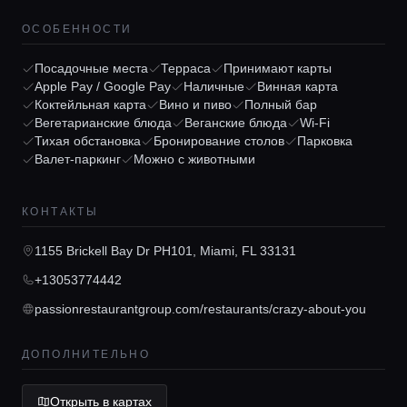
ОСОБЕННОСТИ
Посадочные места
Терраса
Принимают карты
Apple Pay / Google Pay
Наличные
Винная карта
Коктейльная карта
Вино и пиво
Полный бар
Вегетарианские блюда
Веганские блюда
Wi-Fi
Тихая обстановка
Бронирование столов
Парковка
Главная
Валет-паркинг
Можно с животными
Локации
КОНТАКТЫ
1155 Brickell Bay Dr PH101, Miami, FL 33131
Гиды
+13053774442
passionrestaurantgroup.com/restaurants/crazy-about-you
Консьерж сервис
ДОПОЛНИТЕЛЬНО
Lifestyle журнал
Открыть в картах