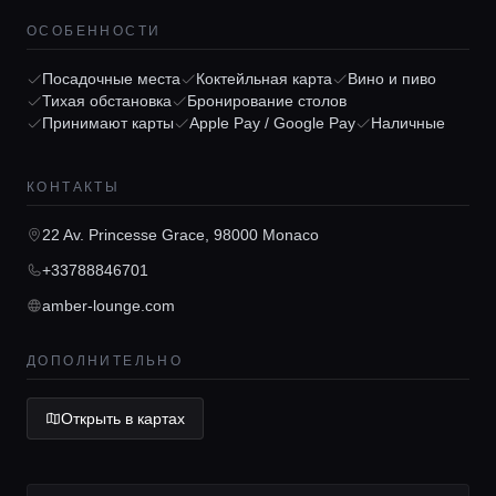
Главная
ОСОБЕННОСТИ
Посадочные места
Коктейльная карта
Вино и пиво
Локации
Тихая обстановка
Бронирование столов
Принимают карты
Apple Pay / Google Pay
Наличные
Гиды
КОНТАКТЫ
22 Av. Princesse Grace, 98000 Monaco
Консьерж сервис
+33788846701
amber-lounge.com
Lifestyle журнал
ДОПОЛНИТЕЛЬНО
Открыть в картах