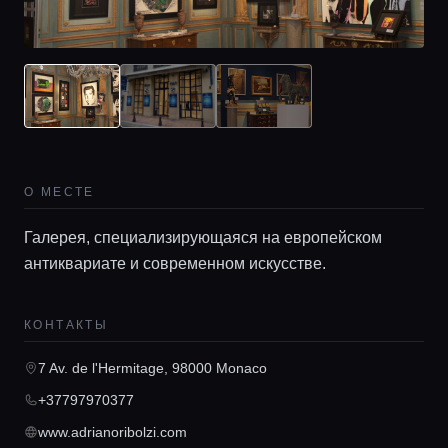
О МЕСТЕ
Галерея, специализирующаяся на европейском
антиквариате и современном искусстве.
КОНТАКТЫ
7 Av. de l'Hermitage, 98000 Monaco
Главная
+37797970377
www.adrianoribolzi.com