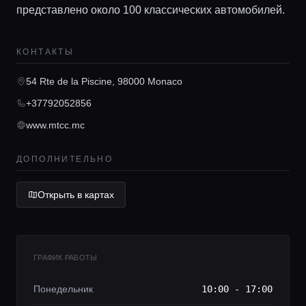
представлено около 100 классических автомобилей.
КОНТАКТЫ
Главная
54 Rte de la Piscine, 98000 Monaco
Локации
+37792052856
www.mtcc.mc
Гиды
ДОПОЛНИТЕЛЬНО
Консьерж сервис
Открыть в картах
Lifestyle журнал
ГРАФИК РАБОТЫ
Понедельник
10:00 - 17:00