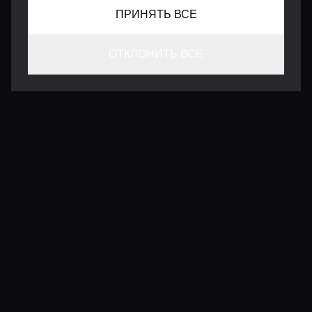
ПРИНЯТЬ ВСЕ
ОТКЛОНИТЬ ВСЕ
КОНТАКТЫ
INFO@VERSENTLY.COM
Условия использования