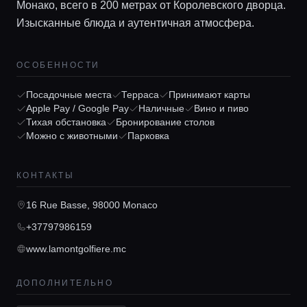
Монако, всего в 200 метрах от Королевского дворца.
Изысканные блюда и аутентичная атмосфера.
ОСОБЕННОСТИ
Посадочные места
Терраса
Принимают карты
Главная
Apple Pay / Google Pay
Наличные
Вино и пиво
Тихая обстановка
Бронирование столов
Можно с животными
Парковка
Локации
КОНТАКТЫ
Гиды
16 Rue Basse, 98000 Monaco
+37797986159
Консьерж сервис
www.lamontgolfiere.mc
ДОПОЛНИТЕЛЬНО
Lifestyle журнал