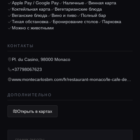
Apple Pay / Google Pay
Наличные
Винная карта
Гиды
Коктейльная карта
Вегетарианские блюда
Веганские блюда
Вино и пиво
Полный бар
Тихая обстановка
Бронирование столов
Парковка
Можно с животными
Консьерж сервис
КОНТАКТЫ
Lifestyle журнал
Pl. du Casino, 98000 Monaco
+37798067623
www.montecarlosbm.com/fr/restaurant-monaco/le-cafe-de-paris
ДОПОЛНИТЕЛЬНО
Открыть в картах