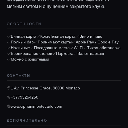
мягким светом и ощущением закрытого клуба.
ОСОБЕННОСТИ
Винная карта
Коктейльная карта
Вино и пиво
Полный бар
Принимают карты
Apple Pay / Google Pay
Наличные
Посадочные места
Wi-Fi
Тихая обстановка
Главная
Бронирование столов
Парковка
Валет-паркинг
Можно с животными
Локации
КОНТАКТЫ
1 Av. Princesse Grâce, 98000 Monaco
Гиды
+37793254250
www.ciprianimontecarlo.com
Консьерж сервис
ДОПОЛНИТЕЛЬНО