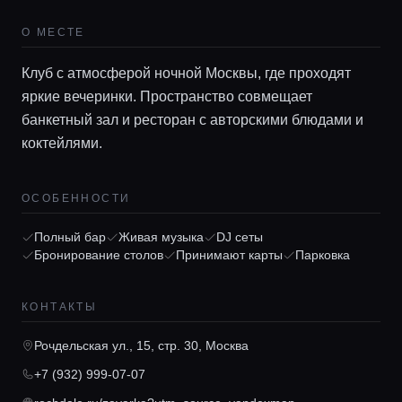
О МЕСТЕ
Клуб с атмосферой ночной Москвы, где проходят
Главная
яркие вечеринки. Пространство совмещает
банкетный зал и ресторан с авторскими блюдами и
коктейлями.
Локации
ОСОБЕННОСТИ
Гиды
Полный бар
Живая музыка
DJ сеты
Бронирование столов
Принимают карты
Парковка
Консьерж сервис
КОНТАКТЫ
Lifestyle журнал
Рочдельская ул., 15, стр. 30, Москва
+7 (932) 999-07-07