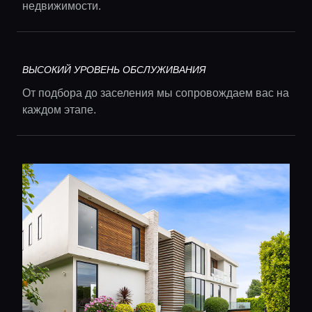
недвижимости.
Главная
Локации
ВЫСОКИЙ УРОВЕНЬ ОБСЛУЖИВАНИЯ
От подбора до заселения мы сопровождаем вас на
Гиды
каждом этапе.
Консьерж сервис
Lifestyle журнал