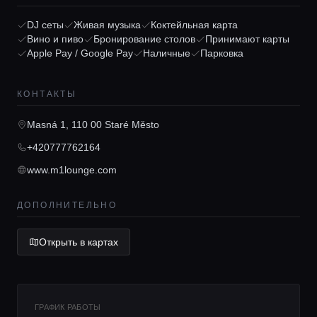
DJ сеты
Живая музыка
Коктейльная карта
Вино и пиво
Бронирование столов
Принимают карты
Главная
Apple Pay / Google Pay
Наличные
Парковка
Локации
КОНТАКТЫ
Masná 1, 110 00 Staré Město
Гиды
+420777762164
www.m1lounge.com
Консьерж сервис
ДОПОЛНИТЕЛЬНО
Lifestyle журнал
Открыть в картах
ГРАФИК РАБОТЫ