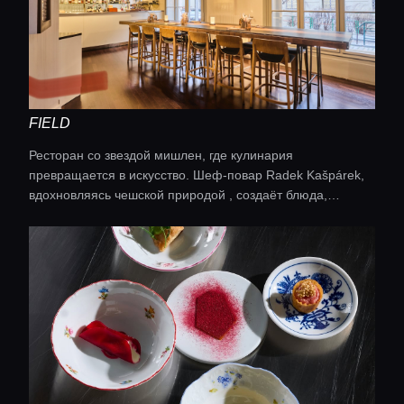
FIELD
Ресторан со звездой мишлен, где кулинария
превращается в искусство. Шеф-повар Radek Kašpárek,
вдохновляясь чешской природой , создаёт блюда,
похожие на архитектурные конструкции. Каждый
ингредиент здесь играет главную роль, а подача
поражает своей графичностью и минимализмом. Это
гастрономия для тех, кто ценит вкус, форму и концепцию.