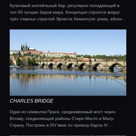
Культовый коктейльный бар, регулярно попадающий в
топ-50 лучших баров мира. Концепция строится вокруг
трёх главных страстей Эрнеста Хемингуэя: рома, абсента
и шампанского — в баре коллекция из более чем 200
сортов рома и широкий выбор абсента. Интерьер в стиле
спикизи 1920-х: приглушённый свет, тёмное дерево,
винтажные пишущие машинки. В меню — классические
коктейли и авторские напитки, каждый с историей из
жизни писателя.
CHARLES BRIDGE
Один из символов Праги, средневековый мост через
Влтаву, соединяющий районы Старе-Место и Малу-
Страну. Построен в XIV веке по приказу Карла IV.
Украшен барочными скульптурами, среди которых статуя