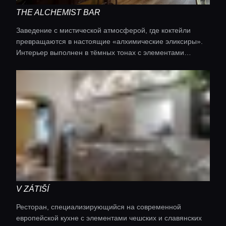
THE ALCHEMIST BAR
Заведение с мистической атмосферой, где коктейли
превращаются в настоящие «алхимические эликсиры».
Интерьер выполнен в тёмных тонах с элементами
старинных лабораторий. Каждый напиток здесь
сопровождается небольшим шоу: дым, смена цвета,
неожиданные текстуры и нестандартная посуда.
Бармены работают в образах средневековых алхимиков,
добавляя интриги к процессу заказа.
V ZÁTIŠÍ
Ресторан, специализирующийся на современной
европейской кухне с элементами чешских и славянских