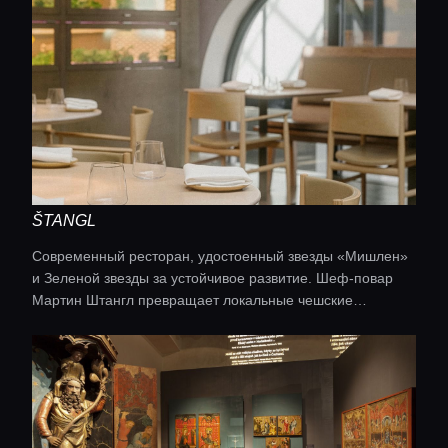
ŠTANGL
Современный ресторан, удостоенный звезды «Мишлен»
и Зеленой звезды за устойчивое развитие. Шеф-повар
Мартин Штангл превращает локальные чешские
продукты — включая выращенные на собственной
гидропонной ферме — в изящные дегустационные сеты
из трех или пяти блюд. Открытая кухня, просторный лофт
и акцент на ферментации создают атмосферу
расслабленного фин-дайнинга, где каждое блюдо
рассказывает историю о природе и сезоне.