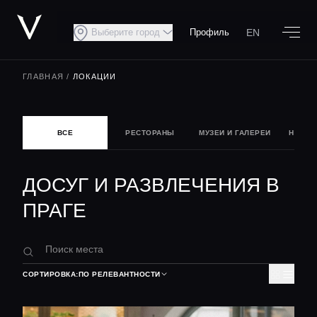
EN
Выберите город
Профиль
ГЛАВНАЯ
/
ЛОКАЦИИ
ВСЕ
РЕСТОРАНЫ
МУЗЕИ И ГАЛЕРЕИ
НОЧНА
ДОСУГ И РАЗВЛЕЧЕНИЯ В
ПРАГЕ
СОРТИРОВКА:
ПО РЕЛЕВАНТНОСТИ