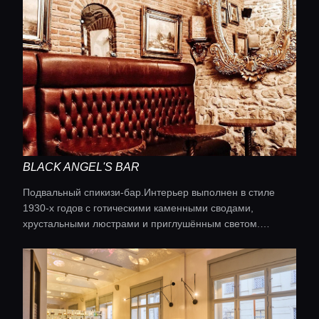
Святого Яна Непомуцкого. С моста открываются
панорамные виды на город.
BLACK ANGEL'S BAR
Подвальный спикизи-бар.Интерьер выполнен в стиле
1930-х годов с готическими каменными сводами,
хрустальными люстрами и приглушённым светом.
Коктейльная карта восстановлена по рукописным
дневникам легендарного чешского бармена Алоиса Крхи,
найденным при реконструкции бара. По вечерам здесь
играет живой пианист — от джаза до современных хитов.