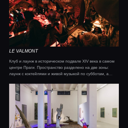
LE VALMONT
Клуб и лаунж в историческом подвале XIV века в самом
центре Праги. Пространство разделено на две зоны:
Главная
лаунж с коктейлями и живой музыкой по субботам, а
также основной зал с танцполом. По четвергам здесь
проходит андеграундная вечеринка Obsidian, по
Локации
выходным — тематические шоу с элементами циркового
искусства. Коктейльная карта включает классические и
авторские напитки, каждый из которых подаётся с
Гиды
визуальной эстетикой.