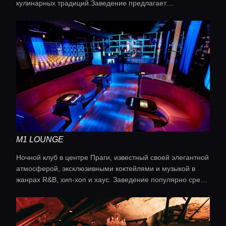
кулинарных традиций.Заведение предлагает
современную интерпретацию местных вкусов. В меню
сочетаются традиционные ингредиенты с лёгкостью
современной гастрономии, а сезонные продукты
превращаются в блюда, которые радуют все чувства.
Шеф-повар экспериментирует с нетрадиционными
сочетаниями, добавляет экзотические вкусы и
насыщенные запахи специй.
M1 LOUNGE
Ночной клуб в центре Праги, известный своей элегантной
атмосферой, эксклюзивными коктейлями и музыкой в
жанрах R&B, хип-хоп и хаус. Заведение популярно среди
местных жителей и знаменитостей.