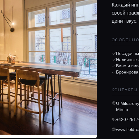
Каждый инг
своей граф
ценит вкус,
ОСОБЕНН
Посадочны
Наличные
Вино и пив
Бронирова
КОНТАКТЫ
U Milosrdný
Město
+42072517
www.fieldre