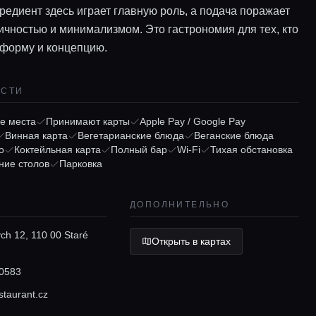
редиент здесь играет главную роль, а подача поражает
ичностью и минимализмом. Это гастрономия для тех, кто
 форму и концепцию.
ОСТИ
е места
Принимают карты
Apple Pay / Google Pay
Винная карта
Вегетарианские блюда
Веганские блюда
о
Коктейльная карта
Полный бар
Wi-Fi
Тихая обстановка
ние столов
Парковка
ДОПОЛНИТЕЛЬНО
ch 12, 110 00 Staré
Открыть в картах
0583
staurant.cz