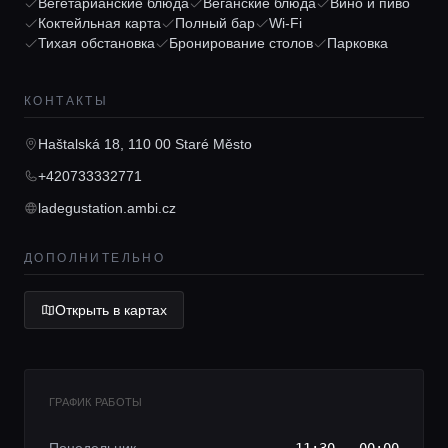
Вегетарианские блюда
Веганские блюда
Вино и пиво
Гиды
Коктейльная карта
Полный бар
Wi-Fi
Тихая обстановка
Бронирование столов
Парковка
Консьерж сервис
КОНТАКТЫ
Lifestyle журнал
Haštalská 18, 110 00 Staré Město
+420733332771
ladegustation.ambi.cz
ДОПОЛНИТЕЛЬНО
Открыть в картах
ГРАФИК РАБОТЫ