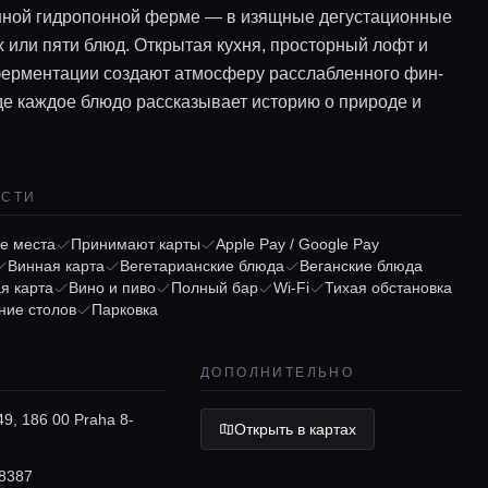
нной гидропонной ферме — в изящные дегустационные
х или пяти блюд. Открытая кухня, просторный лофт и
ферментации создают атмосферу расслабленного фин-
где каждое блюдо рассказывает историю о природе и
ОСТИ
е места
Принимают карты
Apple Pay / Google Pay
Винная карта
Вегетарианские блюда
Веганские блюда
я карта
Вино и пиво
Полный бар
Wi-Fi
Тихая обстановка
ние столов
Парковка
ДОПОЛНИТЕЛЬНО
49, 186 00 Praha 8-
Открыть в картах
8387