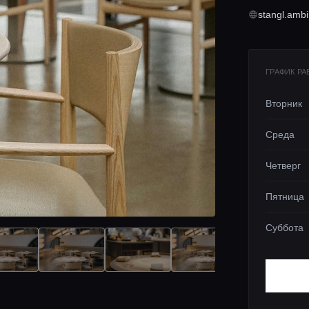
stangl.ambi
ГРАФИК Р
Вторник
Среда
Четверг
Пятница
Суббота