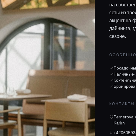
на собстве
сеты из тре
акцент на 
дайнинга, 
сезоне.
ОСОБЕНН
Посадочны
Наличные
Коктейльна
Бронирова
КОНТАКТЫ
Pernerova 
Karlín
+42060593