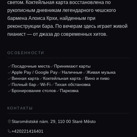
светом. Коктейльная карта восстановлена по
рукописным дневникам легендарного чешского
бармена Алоиса Крхи, найденным при
реконструкции бара. По вечерам здесь играет живой
пианист — от джаза до современных хитов.
ОСОБЕННОСТИ
Посадочные места
Принимают карты
Главная
Apple Pay / Google Pay
Наличные
Живая музыка
Винная карта
Коктейльная карта
Вино и пиво
Полный бар
Wi-Fi
Тихая обстановка
Локации
Бронирование столов
Парковка
КОНТАКТЫ
Гиды
Staroměstské nám. 29, 110 00 Staré Město
Консьерж сервис
+420221416401