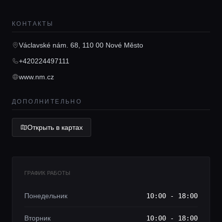
КОНТАКТЫ
Главная
Václavské nám. 68, 110 00 Nové Město
+420224497111
Локации
www.nm.cz
Гиды
ДОПОЛНИТЕЛЬНО
Открыть в картах
Консьерж сервис
Lifestyle журнал
ГРАФИК РАБОТЫ
Понедельник
10:00 - 18:00
Вторник
10:00 - 18:00