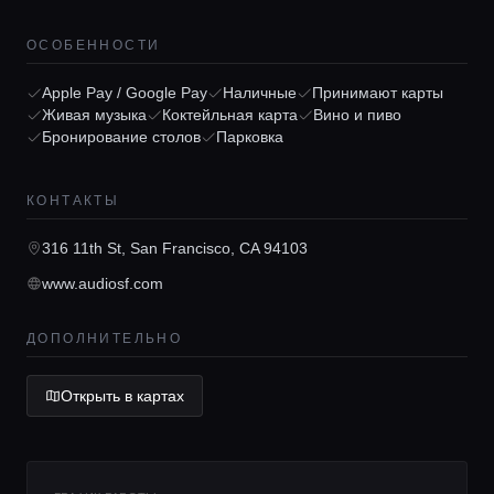
Главная
ОСОБЕННОСТИ
Локации
Apple Pay / Google Pay
Наличные
Принимают карты
Живая музыка
Коктейльная карта
Вино и пиво
Бронирование столов
Парковка
Гиды
КОНТАКТЫ
Консьерж сервис
316 11th St, San Francisco, CA 94103
www.audiosf.com
Lifestyle журнал
ДОПОЛНИТЕЛЬНО
Открыть в картах