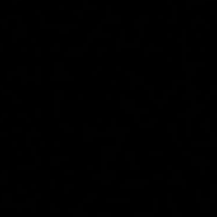
Главная
Локации
Гиды
Консьерж сервис
Lifestyle журнал