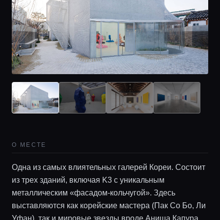
Главная
Локации
О МЕСТЕ
Одна из самых влиятельных галерей Кореи. Состоит
Гиды
из трех зданий, включая K3 с уникальным
металлическим «фасадом-кольчугой». Здесь
Консьерж сервис
выставляются как корейские мастера (Пак Со Бо, Ли
Уфан), так и мировые звезды вроде Аниша Капура.