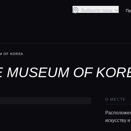
Выберите город
Пр
M OF KOREA
E MUSEUM OF KOR
О МЕСТЕ
Расположен
искусству и