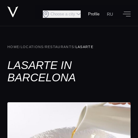
RU
Choose a city
Profile
HOME
/
LOCATIONS
/
RESTAURANTS
/
LASARTE
LASARTE IN
BARCELONA