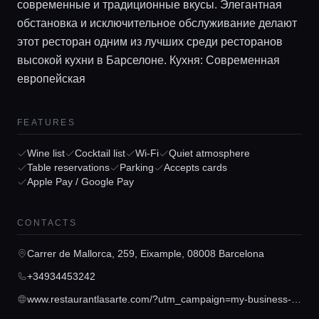
современные и традиционные вкусы. Элегантная
обстановка и исключительное обслуживание делают
этот ресторан одним из лучших среди ресторанов
высокой кухни в Барселоне. Кухня: Современная
европейская
Home
FEATURES
Locations
Wine list
Cocktail list
Wi-Fi
Quiet atmosphere
Table reservations
Parking
Accepts cards
Apple Pay / Google Pay
Guides
CONTACTS
Concierge Service
Carrer de Mallorca, 259, Eixample, 08008 Barcelona
+34934453242
Lifestyle magazine
www.restaurantlasarte.com/?utm_campaign=my-business-lasarte&utm_medium=organic&utm_source=google