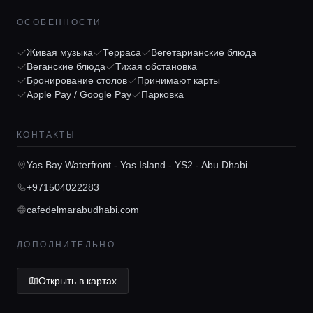
ОСОБЕННОСТИ
Живая музыка
Терраса
Вегетарианские блюда
Веганские блюда
Тихая обстановка
Бронирование столов
Принимают карты
Apple Pay / Google Pay
Парковка
Главная
КОНТАКТЫ
Локации
Yas Bay Waterfront - Yas Island - YS2 - Abu Dhabi
+971504022283
Гиды
cafedelmarabudhabi.com
Консьерж сервис
ДОПОЛНИТЕЛЬНО
Открыть в картах
Lifestyle журнал