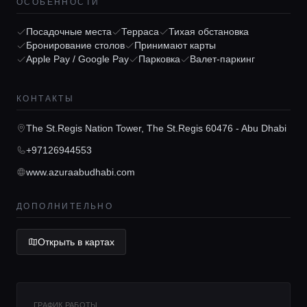
ОСОБЕННОСТИ
Посадочные места
Терраса
Тихая обстановка
Бронирование столов
Принимают карты
Apple Pay / Google Pay
Парковка
Валет-паркинг
Главная
КОНТАКТЫ
Локации
The St.Regis Nation Tower, The St.Regis 60476 - Abu Dhabi
+97126944553
Гиды
www.azuraabudhabi.com
Консьерж сервис
ДОПОЛНИТЕЛЬНО
Открыть в картах
Lifestyle журнал
ГРАФИК РАБОТЫ