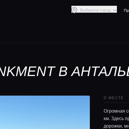
Выберите город
Пр
NKMENT В АНТАЛЬ
О МЕСТЕ
Огромная с
км. Здесь 
дорожки, м