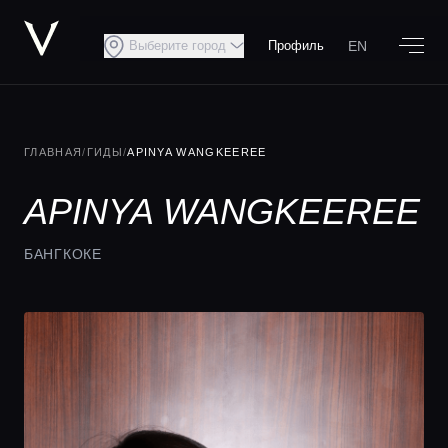
EN
Выберите город
Профиль
ГЛАВНАЯ
/
ГИДЫ
/
APINYA WANGKEEREE
APINYA WANGKEEREE
БАНГКОКЕ