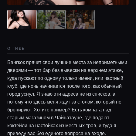
Локации
Гиды
О ГИДЕ
Консьерж сервис
Бангкок прячет свои лучшие места за неприметными
Lifestyle журнал
дверями — тот бар без вывески на верхнем этаже,
куда пускают по одному только имени, или частный
клуб, где ночь начинается после того, как обычный
город уснул. Я знаю эти адреса не из списков, а
потому что здесь меня ждут за столом, который не
бронируют. Хотите пример? Есть комната над
старым магазином в Чайнатауне, где подают
коктейли на настойках из местных трав, и туда я
приведу вас без единого вопроса на входе.