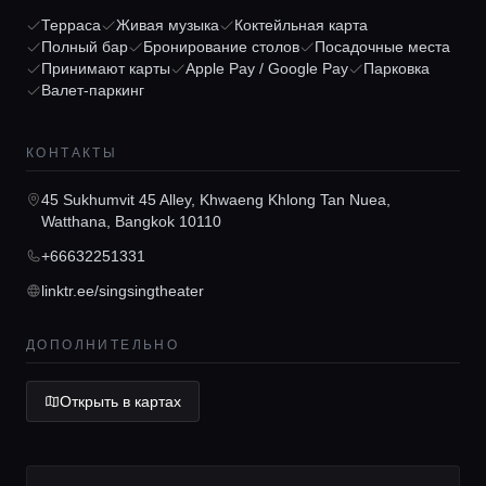
Терраса
Живая музыка
Коктейльная карта
Полный бар
Бронирование столов
Посадочные места
Принимают карты
Apple Pay / Google Pay
Парковка
Главная
Валет-паркинг
КОНТАКТЫ
Локации
45 Sukhumvit 45 Alley, Khwaeng Khlong Tan Nuea,
Watthana, Bangkok 10110
Гиды
+66632251331
linktr.ee/singsingtheater
Консьерж сервис
ДОПОЛНИТЕЛЬНО
Lifestyle журнал
Открыть в картах