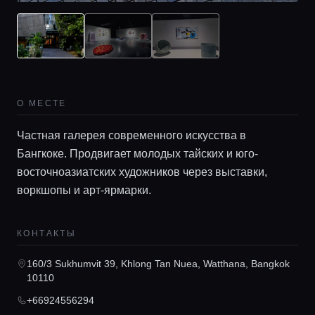
О МЕСТЕ
Главная
Частная галерея современного искусства в
Бангкоке. Продвигает молодых тайских и юго-
Локации
восточноазиатских художников через выставки,
воркшопы и арт-ярмарки.
Гиды
КОНТАКТЫ
160/3 Sukhumvit 39, Khlong Tan Nuea, Watthana, Bangkok
Консьерж сервис
10110
+66924556294