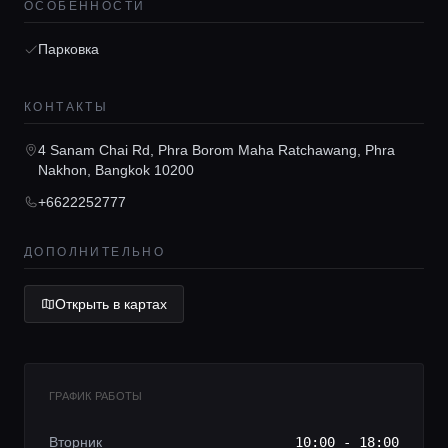
ОСОБЕННОСТИ
Парковка
Главная
КОНТАКТЫ
Локации
4 Sanam Chai Rd, Phra Borom Maha Ratchawang, Phra
Nakhon, Bangkok 10200
+6622252777
Гиды
ДОПОЛНИТЕЛЬНО
Консьерж сервис
Открыть в картах
Lifestyle журнал
ГРАФИК РАБОТЫ
Вторник
10:00 - 18:00