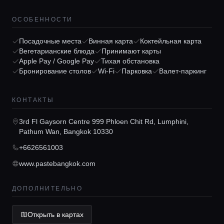
ОСОБЕННОСТИ
Посадочные места
Винная карта
Коктейльная карта
Вегетарианские блюда
Принимают карты
Apple Pay / Google Pay
Тихая обстановка
Бронирование столов
Wi-Fi
Парковка
Валет-паркинг
Главная
КОНТАКТЫ
Локации
3rd Fl Gaysorn Centre 999 Phloen Chit Rd, Lumphini,
Pathum Wan, Bangkok 10330
Гиды
+6626561003
www.pastebangkok.com
Консьерж сервис
ДОПОЛНИТЕЛЬНО
Lifestyle журнал
Открыть в картах